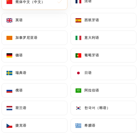
法语
法语
简体中文（中文）
简体中文（中文）
英语
英语
西班牙语
西班牙语
加泰罗尼亚语
加泰罗尼亚语
意大利语
意大利语
Au Petit Suisse
德语
德语
葡萄牙语
葡萄牙语
786 评论
瑞典语
瑞典语
日语
日语
BRASSERIE PARISIENNE
16 Rue De Vaugirard
俄语
俄语
阿拉伯语
阿拉伯语
75006 Paris France
荷兰语
荷兰语
한국어（韩语）
한국어（韩语）
捷克语
捷克语
希腊语
希腊语
餐厅简介