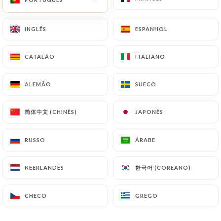
INGLÊS
INGLÊS
ESPANHOL
ESPANHOL
CATALÃO
CATALÃO
ITALIANO
ITALIANO
Au Petit Suisse
ALEMÃO
ALEMÃO
SUECO
SUECO
786 AVALIAÇÃO
简体中文 (CHINÊS)
简体中文 (CHINÊS)
JAPONÊS
JAPONÊS
BRASSERIE PARISIENNE
RUSSO
RUSSO
ÁRABE
ÁRABE
16 Rue De Vaugirard
75006 Paris France
한국어 (COREANO)
한국어 (COREANO)
NEERLANDÊS
NEERLANDÊS
CHECO
CHECO
GREGO
GREGO
Quem somos?