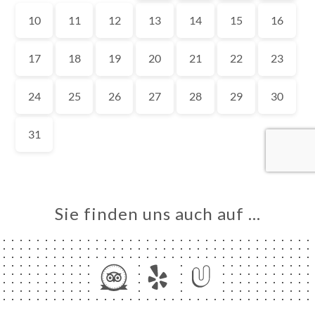
ART
VIEREN
ERIE
RTUNG
NÜ
TAKT
Sie finden uns auch auf …